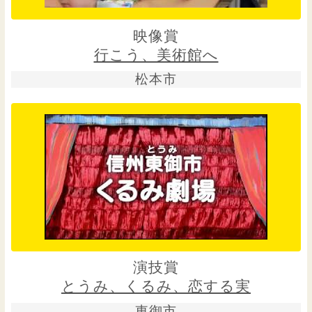
映像賞
行こう、美術館へ
松本市
演技賞
とうみ、くるみ、恋する実
東御市