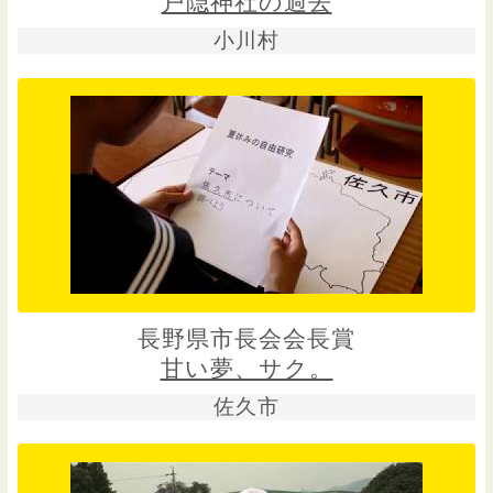
戸隠神社の過去
小川村
長野県市長会会長賞
甘い夢、サク。
佐久市