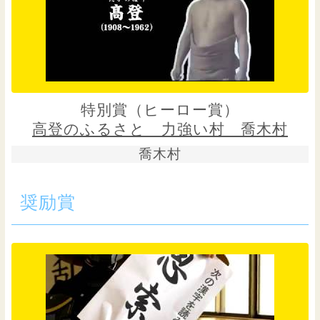
特別賞（ヒーロー賞）
高登のふるさと 力強い村 喬木村
喬木村
奨励賞