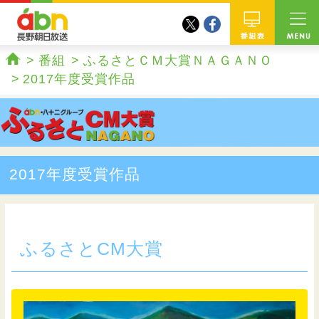
twitter
facebook
abn 長野朝日放送
番組
番組
ふるさとＣＭ大賞ＮＡＧＡＮＯ
ホーム
2017年度受賞作品
2017年度受賞作品
ふるさとCM大賞