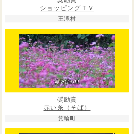
奨励賞
ショッピングＴＶ
王滝村
奨励賞
赤い糸（そば）
箕輪町