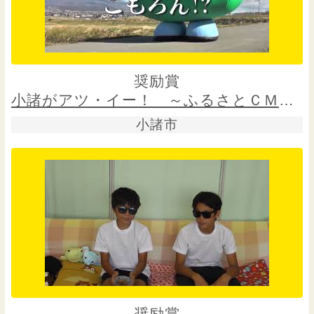
奨励賞
小諸がアツ・イー！ ～ふるさとＣＭ大賞篇～
小諸市