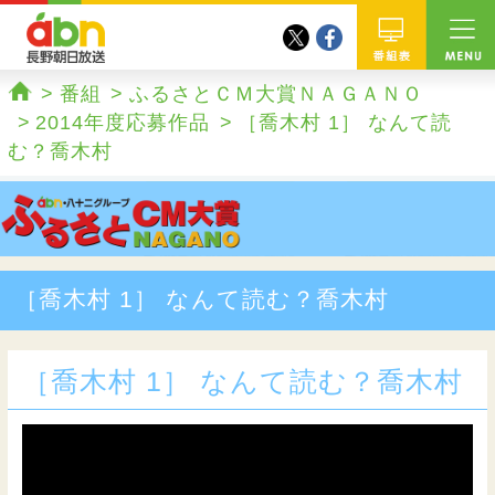
twitter
facebook
abn 長野朝日放送
番組
番組
ふるさとＣＭ大賞ＮＡＧＡＮＯ
ホーム
2014年度応募作品
［喬木村 1］ なんて読
む？喬木村
［喬木村 1］ なんて読む？喬木村
［喬木村 1］ なんて読む？喬木村