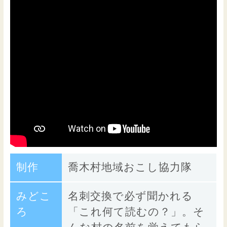
制作
喬木村地域おこし協力隊
みどこ
名刺交換で必ず聞かれる
ろ
「これ何て読むの？」。そ