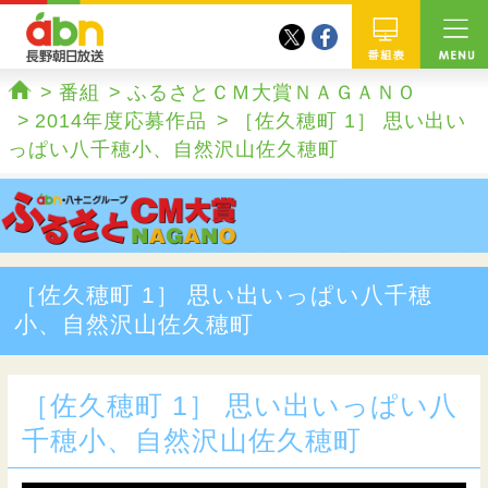
twitter
facebook
abn 長野朝日放送
番組
番組
ふるさとＣＭ大賞ＮＡＧＡＮＯ
ホーム
2014年度応募作品
［佐久穂町 1］ 思い出い
っぱい八千穂小、自然沢山佐久穂町
［佐久穂町 1］ 思い出いっぱい八千穂
小、自然沢山佐久穂町
［佐久穂町 1］ 思い出いっぱい八
千穂小、自然沢山佐久穂町