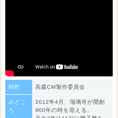
制作
高森CM製作委員会
みどこ
2012年4月、瑠璃寺が開創
ろ
900年の時を迎える。