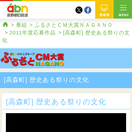
twitter
facebook
abn 長野朝日放送
番組
番組
ふるさとＣＭ大賞ＮＡＧＡＮＯ
ホーム
2011年度応募作品
[高森町] 歴史ある祭りの文
化
[高森町] 歴史ある祭りの文化
[高森町] 歴史ある祭りの文化