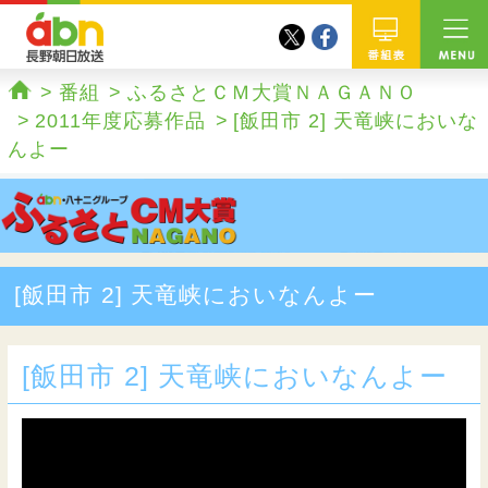
twitter
facebook
abn 長野朝日放送
番組
番組
ふるさとＣＭ大賞ＮＡＧＡＮＯ
ホーム
2011年度応募作品
[飯田市 2] 天竜峡においな
んよー
[飯田市 2] 天竜峡においなんよー
[飯田市 2] 天竜峡においなんよー