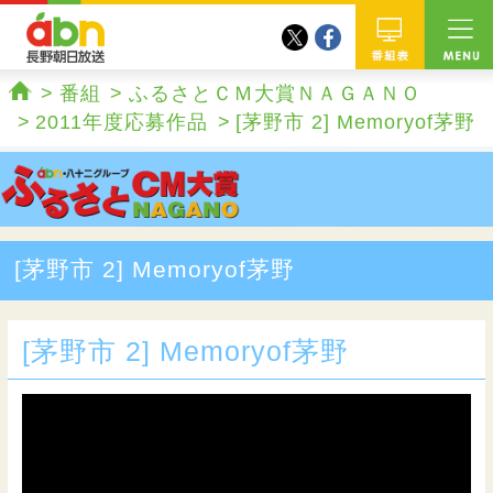
twitter
facebook
abn 長野朝日放送
番組
番組
ふるさとＣＭ大賞ＮＡＧＡＮＯ
ホーム
2011年度応募作品
[茅野市 2] Memoryof茅野
[茅野市 2] Memoryof茅野
[茅野市 2] Memoryof茅野