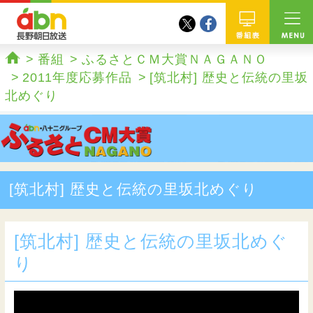
twitter
facebook
abn 長野朝日放送
番組
番組
ふるさとＣＭ大賞ＮＡＧＡＮＯ
ホーム
2011年度応募作品
[筑北村] 歴史と伝統の里坂
北めぐり
[筑北村] 歴史と伝統の里坂北めぐり
[筑北村] 歴史と伝統の里坂北めぐ
り