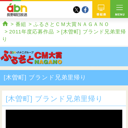
twitter
facebook
abn 長野朝日放送
番組
番組
ふるさとＣＭ大賞ＮＡＧＡＮＯ
ホーム
2011年度応募作品
[木曽町] ブランド兄弟里帰
り
[木曽町] ブランド兄弟里帰り
[木曽町] ブランド兄弟里帰り