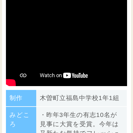
制作
木曽町立福島中学校1年1組
みどこ
・昨年3年生の有志10名が
ろ
見事に大賞を受賞。今年は