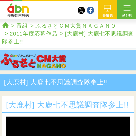
twitter
facebook
abn 長野朝日放送
番組
番組
ふるさとＣＭ大賞ＮＡＧＡＮＯ
ホーム
2011年度応募作品
[大鹿村] 大鹿七不思議調査
隊参上!!
[大鹿村] 大鹿七不思議調査隊参上!!
[大鹿村] 大鹿七不思議調査隊参上!!