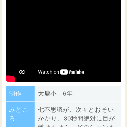
制作
大鹿小 6年
みどこ
七不思議が、次々とおそい
ろ
かかり、30秒間絶対に目が