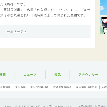
れた環境都市です。
の「五郎兵衛米」、名産「佐久鯉」や、りんご、もも、プルー
高燥冷涼な気温と長い日照時間によって育まれた産物です。
ホームページへ
番組
ニュース
天気
アナウンサー
会社情報
番組基準
番組種別番組表
放送番組審議会
個人情報保護方針
人権
ません。026-223-1000（代）へお問い合わせください。（受付時間：午前9時3