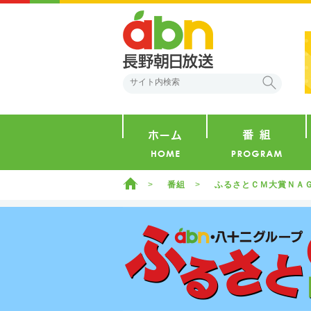
abn 長野朝日放送
検索
ホーム
ホーム
番組
ふるさとＣＭ大賞ＮＡ