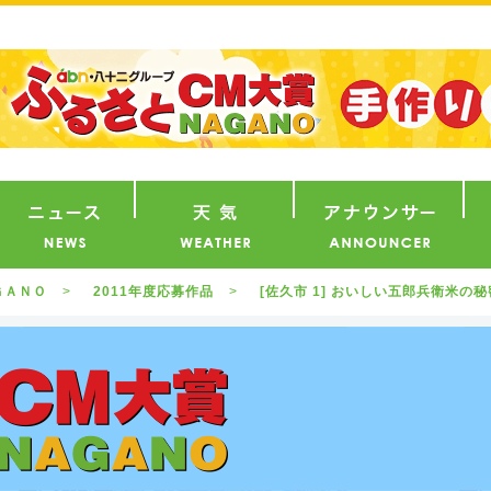
番組
ニュース
天気
ア
ＧＡＮＯ
2011年度応募作品
[佐久市 1] おいしい五郎兵衛米の秘