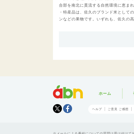
合部を南北に貫流する自然環境に恵ま
・特産品は、佐久のブランド米として
ンなどの果物です。いずれも、佐久の
abn
ホーム
Tweet
facebook
ヘルプ
ご意見 ご感想
メールによる番組についての質問は受け付けており