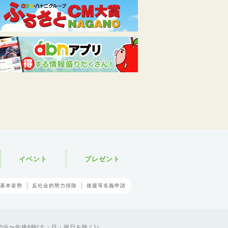
イベント
プレゼント
基本姿勢
反社会的勢力排除
後援等名義申請
0分〜午後6時[土・日・祝日を除く]）