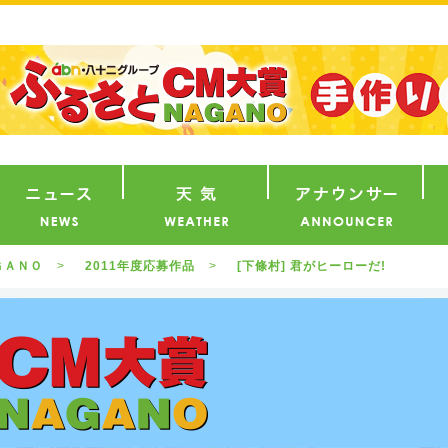
番組
ニュース
天気
ア
ＧＡＮＯ
2011年度応募作品
[下條村] 君がヒーローだ!