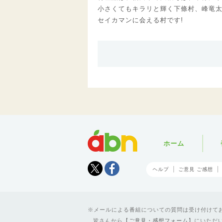
小さくてもキラリと輝く下條村、峰竜
セイカマンに会える村です!
abn
ホーム
Tweet
facebook
ヘルプ
ご意見 ご感想
メールによる番組についての質問は受け付けており
皆さんから【
ご意見・感想フォーム
】にいただ