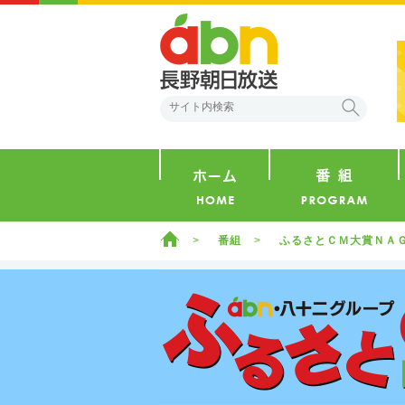
abn 長野朝日放送
検索
ホーム
ホーム
番組
ふるさとＣＭ大賞ＮＡ