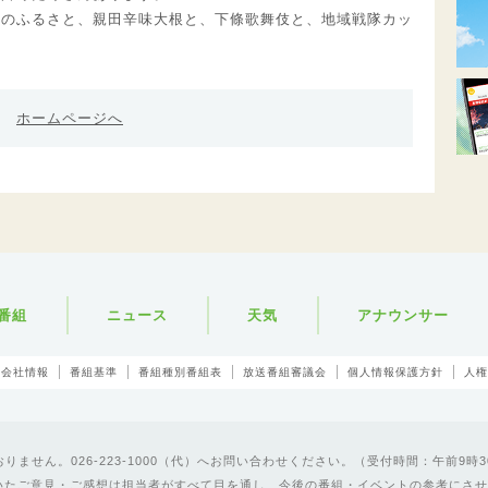
太のふるさと、親田辛味大根と、下條歌舞伎と、地域戦隊カッ
ホームページへ
番組
ニュース
天気
アナウンサー
会社情報
番組基準
番組種別番組表
放送番組審議会
個人情報保護方針
人権
ません。026-223-1000（代）へお問い合わせください。（受付時間：午前9時3
いたご意見・ご感想は担当者がすべて目を通し、今後の番組・イベントの参考にさせ