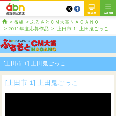
twitter
facebook
abn 長野朝日放送
番組
番組
ふるさとＣＭ大賞ＮＡＧＡＮＯ
ホーム
2011年度応募作品
[上田市 1] 上田鬼ごっこ
[上田市 1] 上田鬼ごっこ
[上田市 1] 上田鬼ごっこ