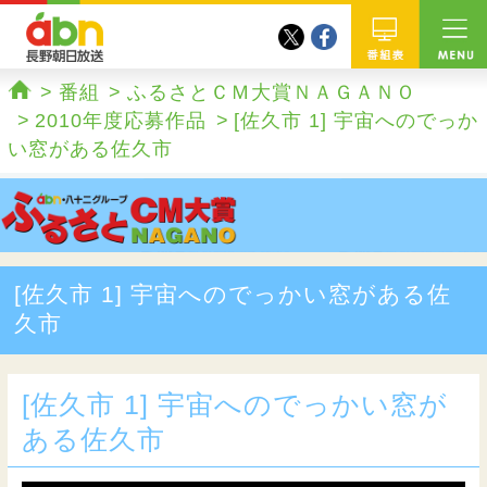
twitter
facebook
abn 長野朝日放送
番組
番組
ふるさとＣＭ大賞ＮＡＧＡＮＯ
ホーム
2010年度応募作品
[佐久市 1] 宇宙へのでっか
い窓がある佐久市
[佐久市 1] 宇宙へのでっかい窓がある佐
久市
[佐久市 1] 宇宙へのでっかい窓が
ある佐久市