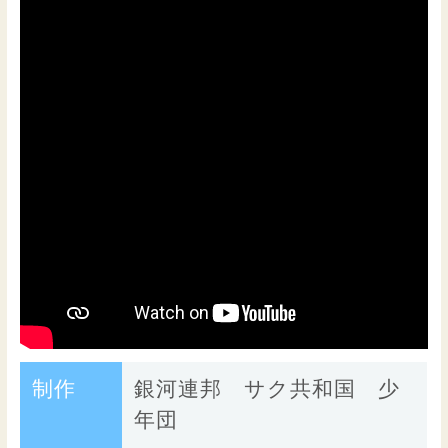
制作
銀河連邦 サク共和国 少
年団