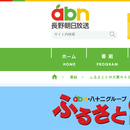
abn 長野朝日放送
検索
ホーム
ホーム
番組
ふるさとＣＭ大賞ＮＡ