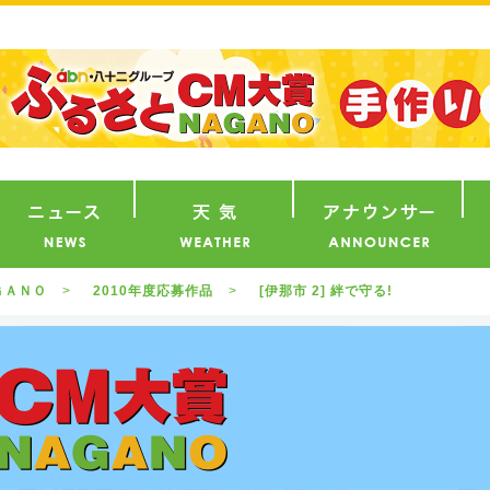
番組
ニュース
天気
ア
ＧＡＮＯ
2010年度応募作品
[伊那市 2] 絆で守る!