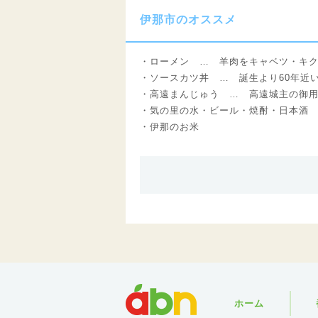
伊那市のオススメ
・ローメン … 羊肉をキャベツ・キ
・ソースカツ丼 … 誕生より60年近
・高遠まんじゅう … 高遠城主の御
・気の里の水・ビール・焼酎・日本酒
・伊那のお米
abn
ホーム