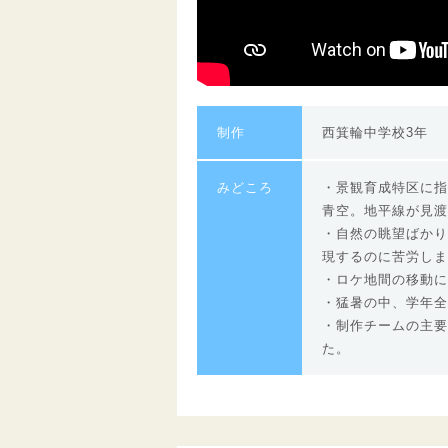
制作
西箕輪中学校3年
みどころ
・景観育成特区に指
青空。地平線が見渡
・自然の眺望ばかり
現するのに苦労しま
・ロケ地間の移動に
・猛暑の中、学年全
・制作チームの主要
た。