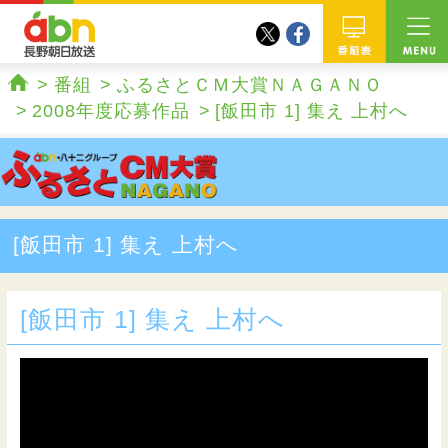
twitter
facebook
abn 長野朝日放送
番組
番組
ふるさとＣＭ大賞ＮＡＧＡＮＯ
ホーム
2008年度応募作品
[飯田市 1] 集え 上村へ
[飯田市 1] 集え 上村へ
[飯田市 1] 集え 上村へ