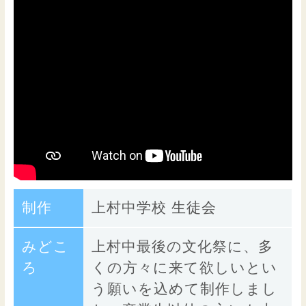
制作
上村中学校 生徒会
みどこ
上村中最後の文化祭に、多
ろ
くの方々に来て欲しいとい
う願いを込めて制作しまし