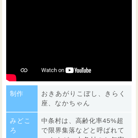
制作
おきあがりこぼし、きらく
座、なかちゃん
みどこ
中条村は、高齢化率45%超
ろ
で限界集落などと呼ばれて