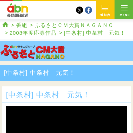
twitter
facebook
abn 長野朝日放送
番組
番組
ふるさとＣＭ大賞ＮＡＧＡＮＯ
ホーム
2008年度応募作品
[中条村] 中条村 元気！
[中条村] 中条村 元気！
[中条村] 中条村 元気！