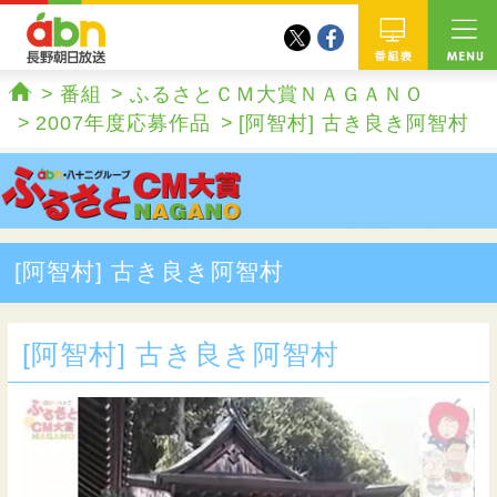
twitter
facebook
abn 長野朝日放送
番組
番組
ふるさとＣＭ大賞ＮＡＧＡＮＯ
ホーム
2007年度応募作品
[阿智村] 古き良き阿智村
[阿智村] 古き良き阿智村
[阿智村] 古き良き阿智村