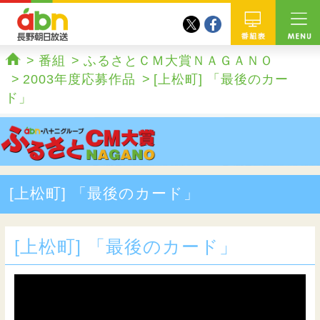
twitter
facebook
abn 長野朝日放送
番組
番組
ふるさとＣＭ大賞ＮＡＧＡＮＯ
ホーム
2003年度応募作品
[上松町] 「最後のカー
ド」
[上松町] 「最後のカード」
[上松町] 「最後のカード」