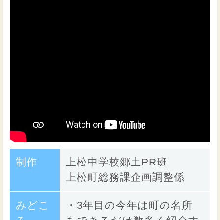
制作
上松中学校郷土PR班
上松町総務課企画調整係
みどこ
・3年目の今年は町の名所