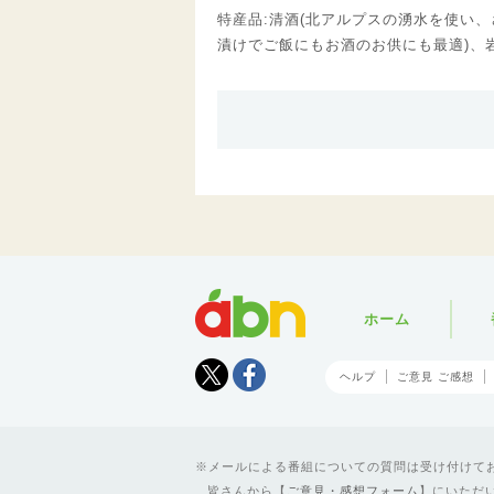
特産品:清酒(北アルプスの湧水を使い
漬けでご飯にもお酒のお供にも最適)、
abn
ホーム
Tweet
facebook
ヘルプ
ご意見 ご感想
メールによる番組についての質問は受け付けており
皆さんから【
ご意見・感想フォーム
】にいただ