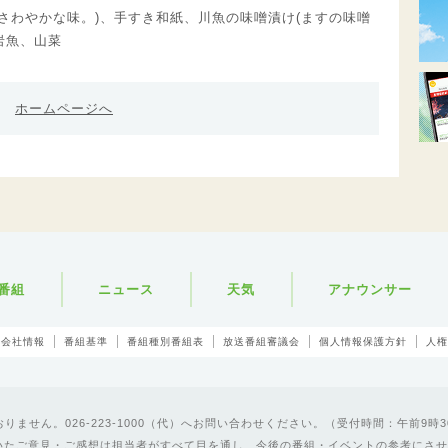
、さわやかな味。)、手すき和紙、川魚の味噌漬け(ますの味噌
岩魚、山菜
ホームページへ
番組
ニュース
天気
アナウンサー
会社情報
番組基準
番組種別番組表
放送番組審議会
個人情報保護方針
人権
ません。026-223-1000（代）へお問い合わせください。（受付時間：午前9時3
いたご意見・ご感想は担当者がすべて目を通し、今後の番組・イベントの参考にさせ