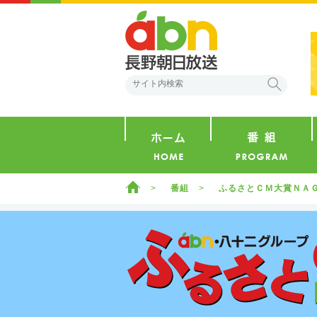
abn 長野朝日放送
検索
ホーム
ホーム
番組
ふるさとＣＭ大賞ＮＡ