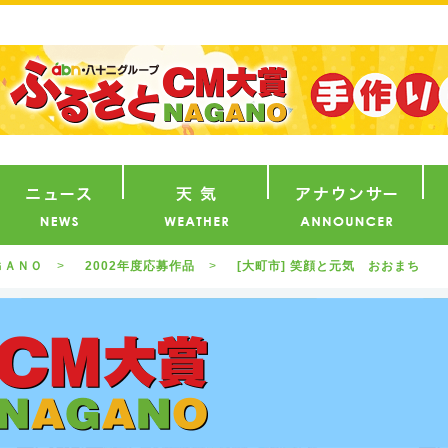
番組
ニュース
天気
ア
ＧＡＮＯ
2002年度応募作品
[大町市] 笑顔と元気 おおまち