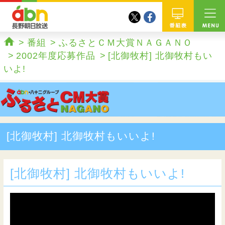
twitter
facebook
abn 長野朝日放送
番組
番組
ふるさとＣＭ大賞ＮＡＧＡＮＯ
ホーム
2002年度応募作品
[北御牧村] 北御牧村もい
いよ!
[北御牧村] 北御牧村もいいよ!
[北御牧村] 北御牧村もいいよ!