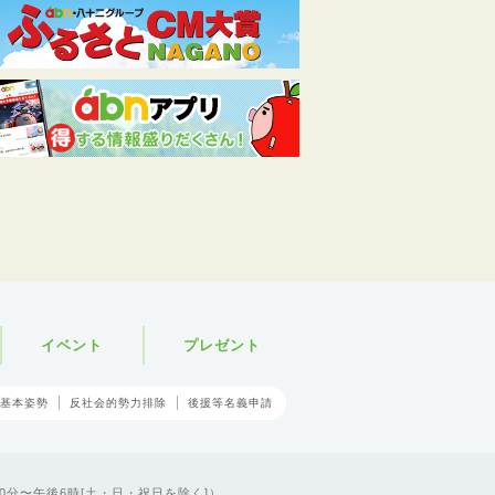
イベント
プレゼント
基本姿勢
反社会的勢力排除
後援等名義申請
0分〜午後6時[土・日・祝日を除く]）