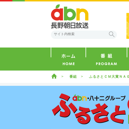
abn 長野朝日放送
検索
ホーム
ホーム
番組
ふるさとＣＭ大賞ＮＡ