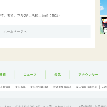
味噌、地酒、木彫(県伝統的工芸品に指定)
ホームページへ
番組
ニュース
天気
アナウンサー
会社情報
番組基準
番組種別番組表
放送番組審議会
個人情報保護方針
人権
ません。026-223-1000（代）へお問い合わせください。（受付時間：午前9時3