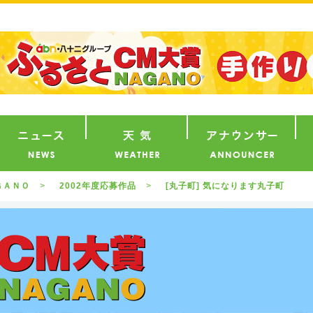
番組
ニュース
天気
ア
ＧＡＮＯ
2002年度応募作品
[丸子町] 気になります丸子町