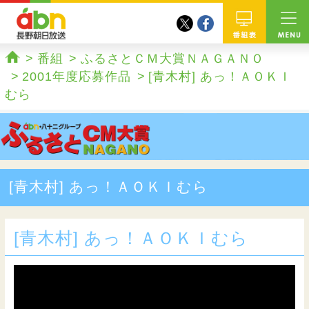
twitter
facebook
abn 長野朝日放送
番組
番組
ふるさとＣＭ大賞ＮＡＧＡＮＯ
ホーム
2001年度応募作品
[青木村] あっ！ＡＯＫＩ
むら
[青木村] あっ！ＡＯＫＩむら
[青木村] あっ！ＡＯＫＩむら