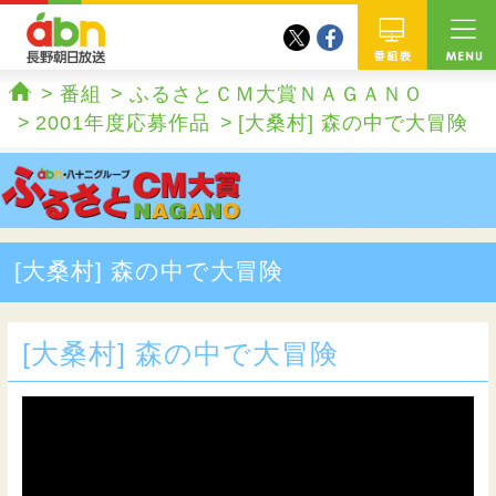
twitter
facebook
abn 長野朝日放送
番組
番組
ふるさとＣＭ大賞ＮＡＧＡＮＯ
ホーム
2001年度応募作品
[大桑村] 森の中で大冒険
[大桑村] 森の中で大冒険
[大桑村] 森の中で大冒険