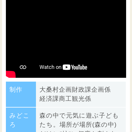
制作
大桑村企画財政課企画係
経済課商工観光係
みどこ
森の中で元気に遊ぶ子ども
ろ
たち。場所が場所(森の中)