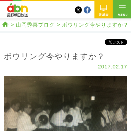
twitter
facebook
abn 長野朝日放送
番組
山岡秀喜ブログ
ボウリング今やりますか？
ホーム
ボウリング今やりますか？
2017.02.17