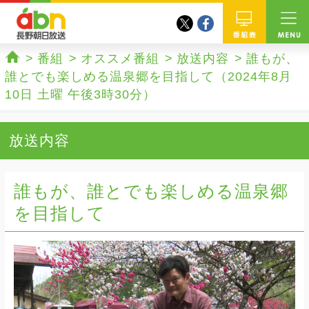
twitter
facebook
abn 長野朝日放送
番組
番組
オススメ番組
放送内容
誰もが、
ホーム
誰とでも楽しめる温泉郷を目指して（2024年8月
10日 土曜 午後3時30分）
放送内容
誰もが、誰とでも楽しめる温泉郷
を目指して