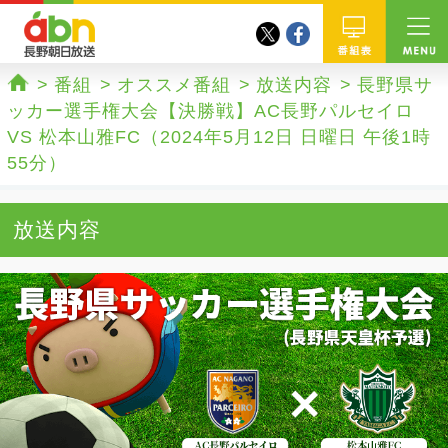
twitter
facebook
abn 長野朝日放送
番組
番組
オススメ番組
放送内容
長野県サ
ホーム
ッカー選手権大会【決勝戦】AC長野パルセイロ
VS 松本山雅FC（2024年5月12日 日曜日 午後1時
55分）
放送内容