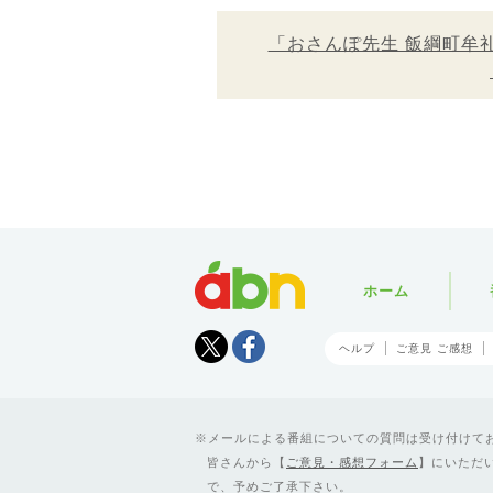
「おさんぽ先生 飯綱町牟
abn
ホーム
Tweet
facebook
ヘルプ
ご意見 ご感想
メールによる番組についての質問は受け付けており
皆さんから【
ご意見・感想フォーム
】にいただ
で、予めご了承下さい。