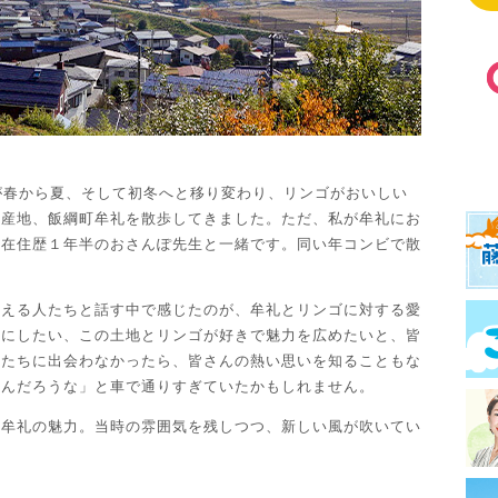
が春から夏、そして初冬へと移り変わり、リンゴがおいしい
の産地、飯綱町牟礼を散歩してきました。ただ、私が牟礼にお
町在住歴１年半のおさんぽ先生と一緒です。同い年コンビで散
構える人たちと話す中で感じたのが、牟礼とリンゴに対する愛
気にしたい、この土地とリンゴが好きで魅力を広めたいと、皆
人たちに出会わなかったら、皆さんの熱い思いを知ることもな
たんだろうな」と車で通りすぎていたかもしれません。
た牟礼の魅力。当時の雰囲気を残しつつ、新しい風が吹いてい