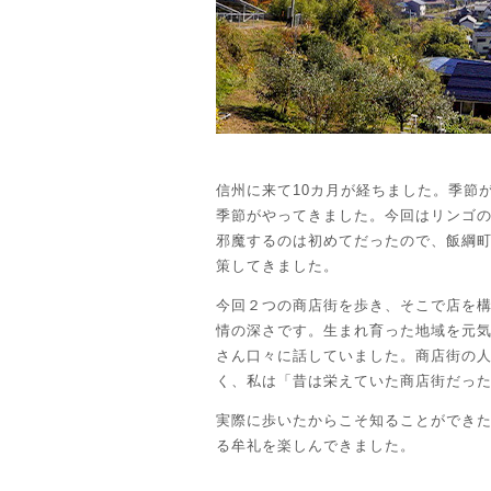
信州に来て10カ月が経ちました。季節
季節がやってきました。今回はリンゴ
邪魔するのは初めてだったので、飯綱
策してきました。
今回２つの商店街を歩き、そこで店を
情の深さです。生まれ育った地域を元
さん口々に話していました。商店街の
く、私は「昔は栄えていた商店街だっ
実際に歩いたからこそ知ることができ
る牟礼を楽しんできました。