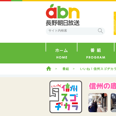
abn 長野朝日放送
検索
ホーム
ホーム
番組
いいね！信州スゴヂカ