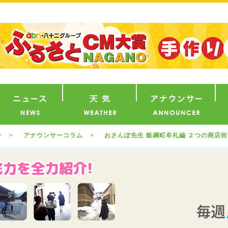
番組
ニュース
天気
ア
ラ
アナウンサーコラム
おさんぽ先生 飯綱町牟礼編 ２つの商店