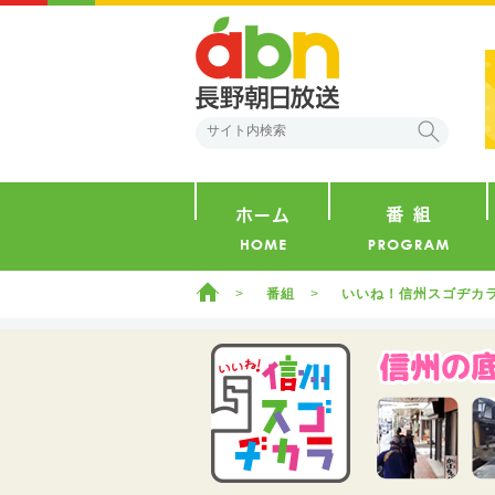
abn 長野朝日放送
検索
ホーム
ホーム
番組
いいね！信州スゴヂカ