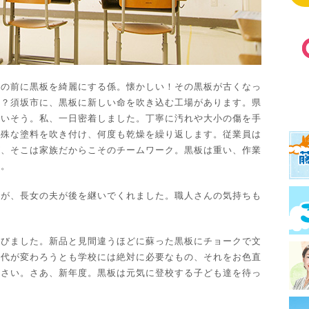
業の前に黒板を綺麗にする係。懐かしい！その黒板が古くなっ
か？須坂市に、黒板に新しい命を吹き込む工場があります。県
しいそう。私、一日密着しました。丁寧に汚れや大小の傷を手
特殊な塗料を吹き付け、何度も乾燥を繰り返します。従業員は
が、そこは家族だからこそのチームワーク。黒板は重い、作業
す。
すが、長女の夫が後を継いでくれました。職人さんの気持ちも
運びました。新品と見間違うほどに蘇った黒板にチョークで文
時代が変わろうとも学校には絶対に必要なもの、それをお色直
ださい。さあ、新年度。黒板は元気に登校する子ども達を待っ