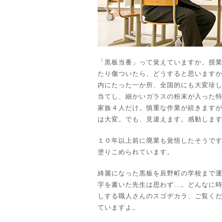
「黒板当番」って覚えていますか。授
たり傷ついたら、どうすると思います
内にたった一か所、全国的にも大変珍
当てし、細かいガラスの粉末が入った
家族４人だけ。慎重な作業が続きます
は大変。でも、見違えます。感動しま
１０年以上前に廃業も覚悟したそうで
塗りこめられています。
綺麗になった黒板を辰野町の学校まで
字を書いた先生は思わず…。どんなに
しする職人さんのスゴヂカラ、ご覧く
ていますよ。