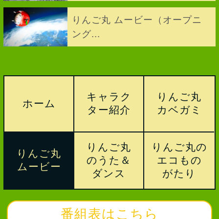
りんご丸 ムービー（オープニ
ング...
キャラク
りんご丸
ホーム
ター紹介
カベガミ
りんご丸
りんご丸の
りんご丸
のうた＆
エコもの
ムービー
ダンス
がたり
番組表はこちら