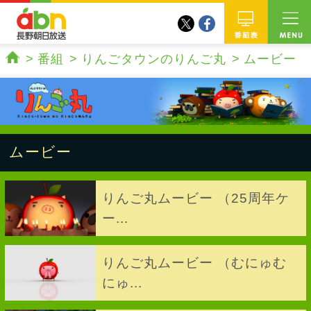
twitter
facebook
abn 長野朝日放送
番組
番組
りんごタウンのりんご丸
ムービー
ホーム
ムービー
りんご丸ムービー （25周年ケ
ー...
りんご丸ムービー （むにゅむ
にゅ...