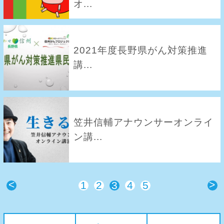
オ...
2021年度長野県がん対策推進
講...
笠井信輔アナウンサーオンライ
ン講...
<
>
1
2
3
4
5