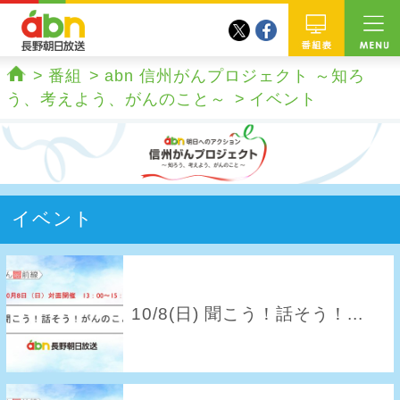
twitter
facebook
abn 長野朝日放送
番組
番組
abn 信州がんプロジェクト ～知ろ
ホーム
う、考えよう、がんのこと～
イベント
イベント
10/8(日) 聞こう！話そう！...