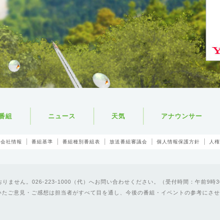
番組
ニュース
天気
アナウンサー
会社情報
番組基準
番組種別番組表
放送番組審議会
個人情報保護方針
人権
ません。026-223-1000（代）へお問い合わせください。（受付時間：午前9時3
いたご意見・ご感想は担当者がすべて目を通し、今後の番組・イベントの参考にさせ