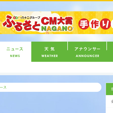
番組
ニュース
天気
ア
県内ニ