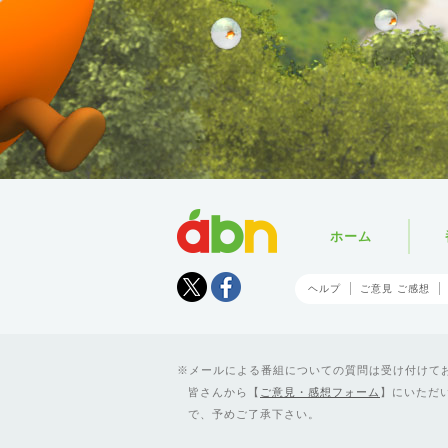
abn
ホーム
Tweet
facebook
ヘルプ
ご意見 ご感想
メールによる番組についての質問は受け付けており
皆さんから【
ご意見・感想フォーム
】にいただ
で、予めご了承下さい。