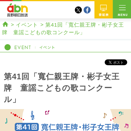
twitter
facebook
abn 長野朝日放送
番組
イベント
第41回「寬仁親王牌・彬子女王
ホーム
牌 童謡こどもの歌コンクール」
第41回「寬仁親王牌・彬子女王
牌 童謡こどもの歌コンクー
ル」