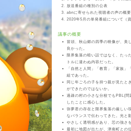
放送番組の種別の公表
abnに寄せられた視聴者の声の概
2020年5月の単発番組について（
議事の概要
冒頭、秋山郷の四季の映像が、美
良かった。
限界集落の暗い話ではなく、たった
トルに違わぬ内容だった。
「自然と人間」「教育」「家族」
組であった。
同じ年ごろの子を持つ親が見たと
ができたのではないか。
過疎の村の小さな分校でもPBL(
したことに感心した。
弥夢君の存在と限界集落の厳しい
なバランスで伝わってきた。光と
やさしく透明感があり、芯の強さ
最初に地図が出たが、津南町との