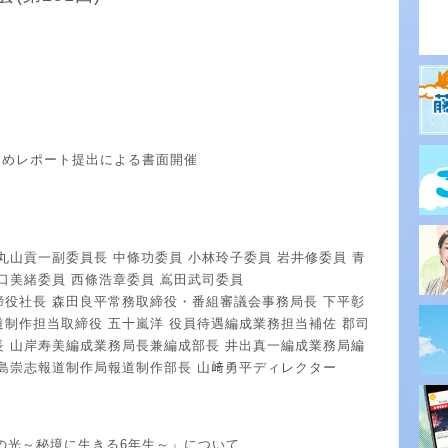
ためレポート提出による書面開催
丸山貢一副委員長 中條功委員 小林玲子委員 岩井修委員 青
口美緒委員 西條浩章委員 嶌田武司委員
締役社長 森田良平常務取締役・番組審議会事務局長 下平彰
制作担当取締役 五十嵐洋 役員待遇編成業務担当補佐 郡司
長 山岸寿美編成業務局長兼編成部長 井出真一編成業務局編
倉島崇志報道制作局報道制作部長 山﨑勇平ディレクター
里の光～秘境に生きる6年生～」について