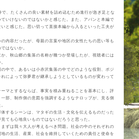
枠で、たくさんの良い素材を詰め込むため進行が急ぎ足とな
つていけないのではないかと感じた。また、アバンと本編で
ないと感じた。思い切って直接本編から入るといった工夫が
心の内容だったが、母親の言葉や地区の女性たちの思い等も
のではないか。
ほか、秋山郷の集落の名称が幾つか登場したが、視聴者には
か。
団の中で、あるいは小赤沢集落の中でどのような役割、ポジ
それによって弥夢君が継承しようとしているものが変わって
テーマとするならば、事実を積み重ねることを基本にし、評
。一部、制作側の意図を強調するようなテロップが、見る側
た。
解体するシーンは、マタギの生活・文化を伝えるものだった
が見ても心地良いものではないだろうと思った。
、まずは我々大人が考えるべき問題。社会の中のそれぞれの
間地の生活、産業、社会を維持していくための責任と使命を