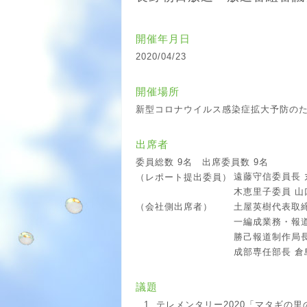
開催年月日
2020/04/23
開催場所
新型コロナウイルス感染症拡大予防の
出席者
委員総数 9名 出席委員数 9名
遠藤守信委員長 
（レポート提出委員）
木恵里子委員 山
土屋英樹代表取
（会社側出席者）
一編成業務・報道
勝己報道制作局
成部専任部長 
議題
テレメンタリー2020「マタギの