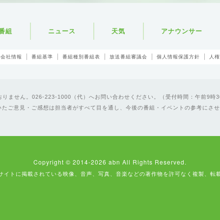
番組
ニュース
天気
アナウンサー
会社情報
番組基準
番組種別番組表
放送番組審議会
個人情報保護方針
人権
ません。026-223-1000（代）へお問い合わせください。（受付時間：午前9時3
いたご意見・ご感想は担当者がすべて目を通し、今後の番組・イベントの参考にさせ
Copyright © 2014-2026 abn All Rights Reserved.
サイトに掲載されている映像、音声、写真、音楽などの著作物を許可なく複製、転