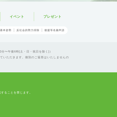
イベント
プレゼント
基本姿勢
反社会的勢力排除
後援等名義申請
0分〜午後6時[土・日・祝日を除く]）
ていただきます。個別のご返答はいたしませんの
載することを禁じます。