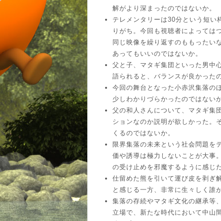
解がより深まったのではないか。
テレメンタリーは30分という短い
りがち。今回も視聴者によっては
同じ映像を繰り返すのももったい
あってもいいのではないか。
父と子、マタギ集団といった男中
語られると、バランスが良かった
今回の舞台となった小赤沢集落の
少しわかりづらかったのではない
父の和人さんについて、マタギ集
ションなのか説明が欲しかった。
くるのではないか。
限界集落の未来という社会問題を
価や誘導は極力しないことが大事
の受け止めを邪魔するように感じ
仕留めた熊を引いて運び皮を剥ぎ
と感じる一方、非常に生々しく誰
集落の存続やマタギ文化の継承等
立場で、新たな時代において中山