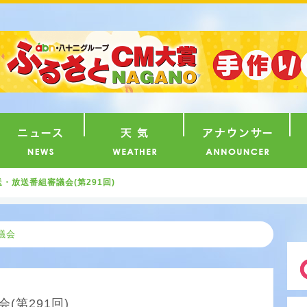
番組
ニュース
天気
ア
・放送番組審議会(第291回)
議会
(第291回)