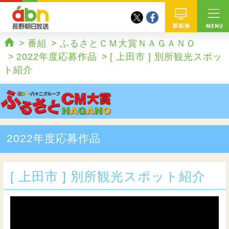
twitter
facebook
abn 長野朝日放送
番組
番組
ふるさとＣＭ大賞ＮＡＧＡＮＯ
ホーム
2022年度応募作品
[ 上田市 ] 別所観光スポッ
ト紹介
2022年度応募作品
[ 上田市 ] 別所観光スポット紹介