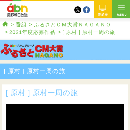
twitter
facebook
abn 長野朝日放送
番組
番組
ふるさとＣＭ大賞ＮＡＧＡＮＯ
ホーム
2021年度応募作品
[ 原村 ] 原村一周の旅
[ 原村 ] 原村一周の旅
[ 原村 ] 原村一周の旅