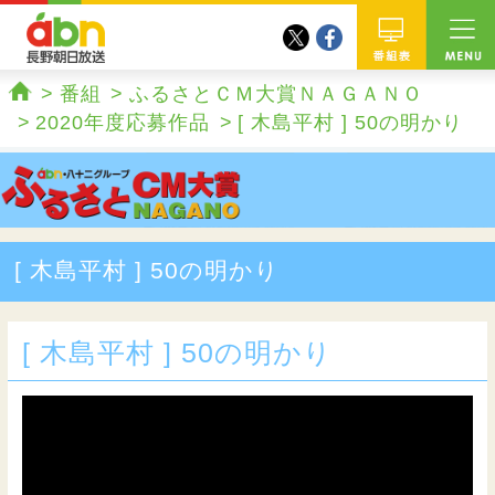
twitter
facebook
abn 長野朝日放送
番組
番組
ふるさとＣＭ大賞ＮＡＧＡＮＯ
ホーム
2020年度応募作品
[ 木島平村 ] 50の明かり
[ 木島平村 ] 50の明かり
[ 木島平村 ] 50の明かり