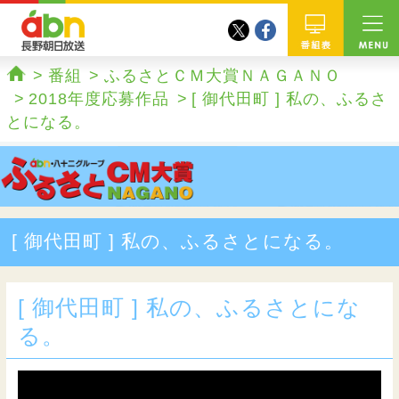
twitter
facebook
abn 長野朝日放送
番組
番組
ふるさとＣＭ大賞ＮＡＧＡＮＯ
ホーム
2018年度応募作品
[ 御代田町 ] 私の、ふるさ
とになる。
[ 御代田町 ] 私の、ふるさとになる。
[ 御代田町 ] 私の、ふるさとにな
る。