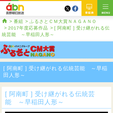
twitter
facebook
abn 長野朝日放送
番組
番組
ふるさとＣＭ大賞ＮＡＧＡＮＯ
ホーム
2017年度応募作品
[ 阿南町 ] 受け継がれる伝
統芸能 ～早稲田人形～
[ 阿南町 ] 受け継がれる伝統芸能 ～早稲
田人形～
[ 阿南町 ] 受け継がれる伝統芸
能 ～早稲田人形～