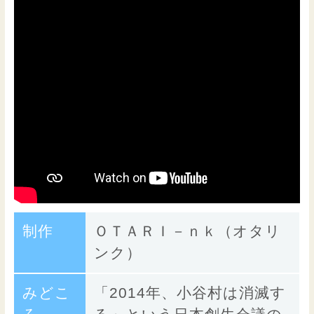
制作
ＯＴＡＲＩ－ｎｋ（オタリ
ンク）
みどこ
「2014年、小谷村は消滅す