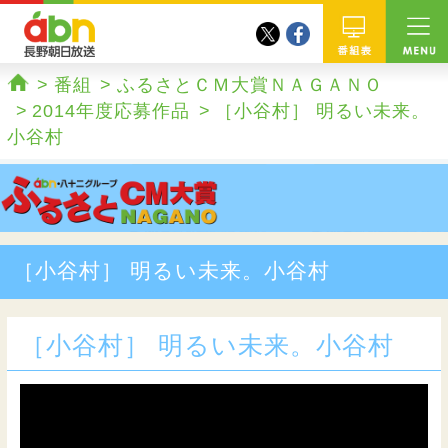
twitter
facebook
abn 長野朝日放送
番組
番組
ふるさとＣＭ大賞ＮＡＧＡＮＯ
ホーム
2014年度応募作品
［小谷村］ 明るい未来。
小谷村
［小谷村］ 明るい未来。小谷村
［小谷村］ 明るい未来。小谷村