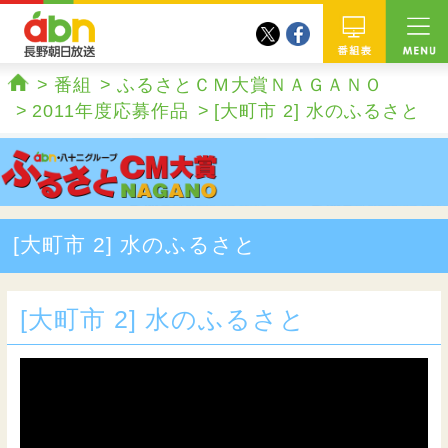
twitter
facebook
abn 長野朝日放送
番組
番組
ふるさとＣＭ大賞ＮＡＧＡＮＯ
ホーム
2011年度応募作品
[大町市 2] 水のふるさと
[大町市 2] 水のふるさと
[大町市 2] 水のふるさと