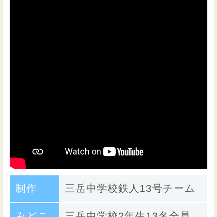
制作
三岳中学校鉄人13号チーム
みどこ
三岳中学校2年生13名全員