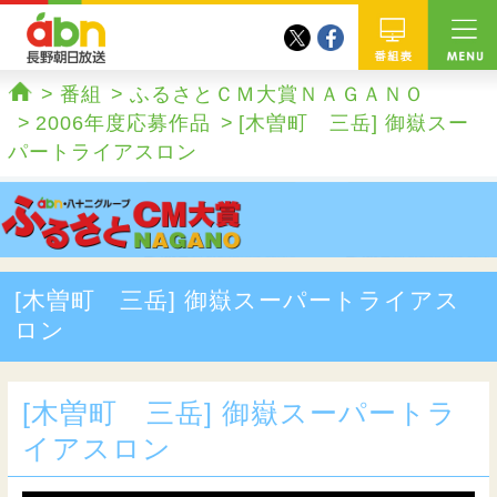
twitter
facebook
abn 長野朝日放送
番組
番組
ふるさとＣＭ大賞ＮＡＧＡＮＯ
ホーム
2006年度応募作品
[木曽町 三岳] 御嶽スー
パートライアスロン
[木曽町 三岳] 御嶽スーパートライアス
ロン
[木曽町 三岳] 御嶽スーパートラ
イアスロン