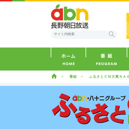
abn 長野朝日放送
検索
ホーム
ホーム
番組
ふるさとＣＭ大賞ＮＡ