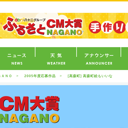
番組
ニュース
天気
ア
ＧＡＮＯ
2005年度応募作品
[高森町] 高森町絵もいいな