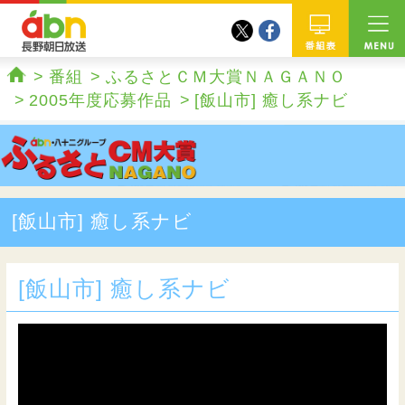
twitter
facebook
abn 長野朝日放送
番組
番組
ふるさとＣＭ大賞ＮＡＧＡＮＯ
ホーム
2005年度応募作品
[飯山市] 癒し系ナビ
[飯山市] 癒し系ナビ
[飯山市] 癒し系ナビ