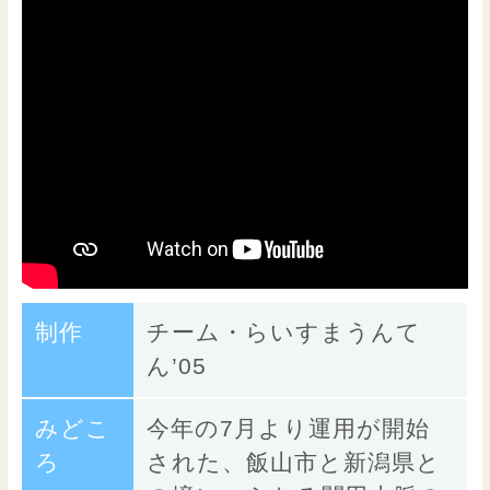
制作
チーム・らいすまうんて
ん’05
みどこ
今年の7月より運用が開始
ろ
された、飯山市と新潟県と