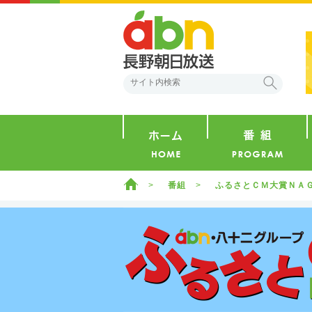
abn 長野朝日放送
検索
ホーム
ホーム
番組
ふるさとＣＭ大賞ＮＡ