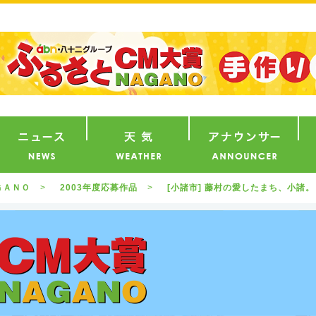
番組
ニュース
天気
ア
ＧＡＮＯ
2003年度応募作品
[小諸市] 藤村の愛したまち、小諸。