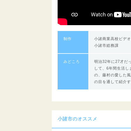
制作
小諸商業高校ビデオ
小諸市総務課
みどころ
明治32年に27才
して、6年間生活し
の、藤村の愛した風
の目を通して紹介す
小諸市のオススメ