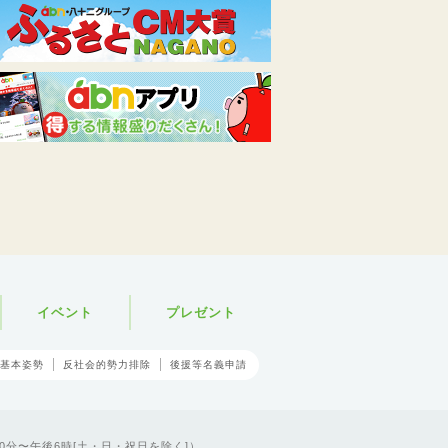
イベント
プレゼント
基本姿勢
反社会的勢力排除
後援等名義申請
0分〜午後6時[土・日・祝日を除く]）