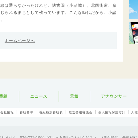
幹線は通らなかったけれど、懐古園（小諸城）、北国街道、藤
感じられるまちとして残っています。こんな時代だから、小諸
す。
ホームページへ
番組
ニュース
天気
アナウンサー
会社情報
番組基準
番組種別番組表
放送番組審議会
個人情報保護方針
人権
ません。026-223-1000（代）へお問い合わせください。（受付時間：午前9時3