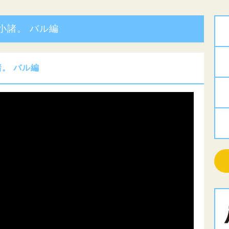
小諸。 バル編
諸。 バル編