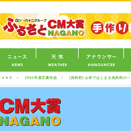
番組
ニュース
天気
ア
ＧＡＮＯ
2002年度応募作品
[浅科村] お米ではじまる浅科村の一