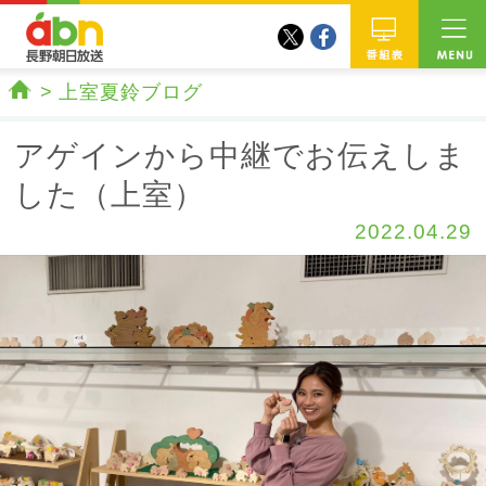
twitter
facebook
abn 長野朝日放送
番組
上室夏鈴ブログ
ホーム
アゲインから中継でお伝えしま
した（上室）
2022.04.29