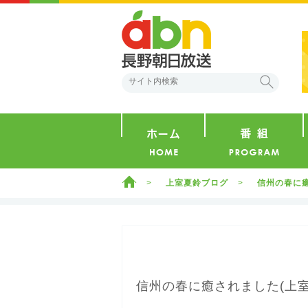
abn 長野朝日放送
検索
ホーム
ホーム
上室夏鈴ブログ
信州の春に癒
信州の春に癒されました(上室