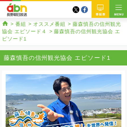
twitter
facebook
abn 長野朝日放送
番組
番組
オススメ番組
藤森慎吾の信州観光
ホーム
協会 エピソード４
藤森慎吾の信州観光協会 エ
ピソード1
藤森慎吾の信州観光協会 エピソード1