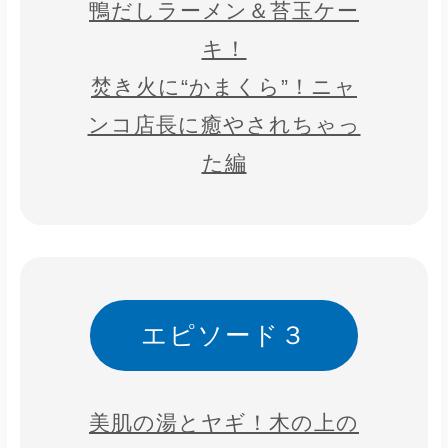
鴨だしラーメン＆苔玉ケー
キ！
焚き火に“かまくら”！ニャ
ンコ店長に癒やされちゃっ
た編
エピソード３
美肌の湯とヤギ！木の上の