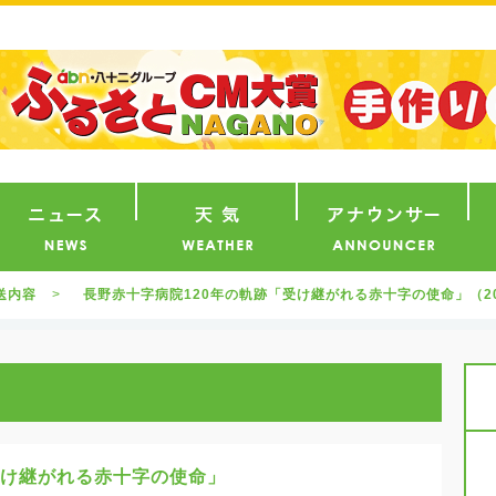
番組
ニュース
天気
ア
送内容
長野赤十字病院120年の軌跡「受け継がれる赤十字の使命」（202
受け継がれる赤十字の使命」