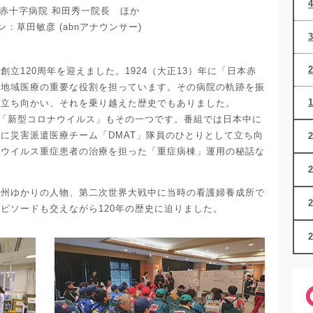
赤十字病院 和田秀一院長 ほか
：草田敏彦 (abnアナウンサー)
立120周年を迎えました。1924（大正13）年に「日本赤
来地域医療の重要な役割を担っています。その病院の軌跡を振
に立ち向かい、それを乗り越えた歴史でもありました。
た「新型コロナウイルス」もその一つです。番組では日本中に
に災害派遣医療チーム「DMAT」隊員のひとりとして立ち向
ナウイルス重症患者の治療を担った「重症病棟」運用の秘話な
信州ゆかりの人物、第二次世界大戦中に当時の看護婦養成所で
ピソードも交えながら120年の歴史に迫りました。