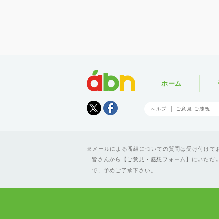
abn
ホーム
Tweet
facebook
ヘルプ
ご意見 ご感想
メールによる番組についての質問は受け付けており
皆さんから【
ご意見・感想フォーム
】にいただ
で、予めご了承下さい。