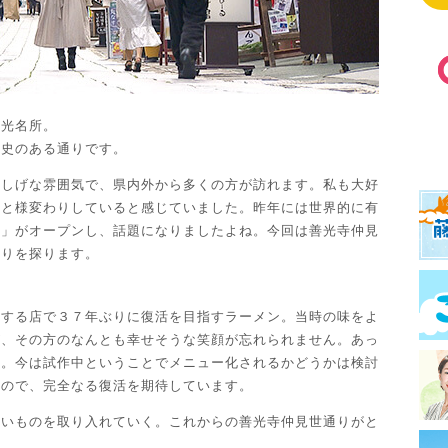
観光名所。
歴史のある通りです。
楽しげな雰囲気で、県内外から多くの方が訪れます。私も大好
分と様変わりしていると感じていました。昨年には世界的に有
ス」がオープンし、話題になりましたよね。今回は善光寺仲見
わりを探ります。
供する店で３７年ぶりに復活を目指すラーメン。当時の味をよ
が、その方のなんとも幸せそうな笑顔が忘れられません。あっ
麺。今は試作中ということでメニュー化されるかどうかは検討
たので、完全なる復活を期待しています。
しいものを取り入れていく。これからの善光寺仲見世通りがと