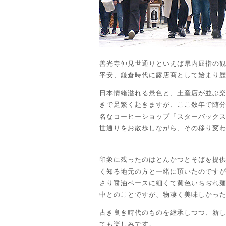
善光寺仲見世通りといえば県内屈指の
平安、鎌倉時代に露店商として始まり
日本情緒溢れる景色と、土産店が並ぶ
きで足繁く赴きますが、ここ数年で随
名なコーヒーショップ「スターバック
世通りをお散歩しながら、その移り変
印象に残ったのはとんかつとそばを提
く知る地元の方と一緒に頂いたのです
さり醤油ベースに細くて黄色いちぢれ
中とのことですが、物凄く美味しかっ
古き良き時代のものを継承しつつ、新
ても楽しみです。