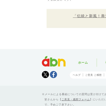
「伝統と新風！善
abn
ホーム
Tweet
facebook
ヘルプ
ご意見 ご感想
メールによる番組についての質問は受け付けており
皆さんから【
ご意見・感想フォーム
】にいただ
で、予めご了承下さい。