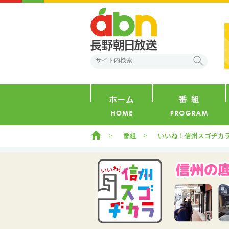
abn 長野朝日放送
検索
ホーム
ホーム
番組
いいね！信州スゴヂカ